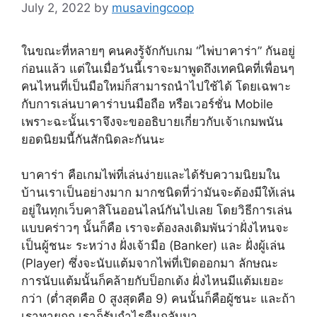
July 2, 2022
by
musavingcoop
ในขณะที่หลายๆ คนคงรู้จักกับเกม “ไพ่บาคาร่า” กันอยู่
ก่อนแล้ว แต่ในเมื่อวันนี้เราจะมาพูดถึงเทคนิคที่เพื่อนๆ
คนไหนที่เป็นมือใหม่ก็สามารถนำไปใช้ได้ โดยเฉพาะ
กับการเล่นบาคาร่าบนมือถือ หรือเวอร์ชั่น Mobile
เพราะฉะนั้นเราจึงจะขออธิบายเกี่ยวกับเจ้าเกมพนัน
ยอดนิยมนี้กันสักนิดละกันนะ
บาคาร่า คือเกมไพ่ที่เล่นง่ายและได้รับความนิยมใน
บ้านเราเป็นอย่างมาก มากชนิดที่ว่ามันจะต้องมีให้เล่น
อยู่ในทุกเว็บคาสิโนออนไลน์กันไปเลย โดยวิธีการเล่น
แบบคร่าวๆ นั้นก็คือ เราจะต้องลงเดิมพันว่าฝั่งไหนจะ
เป็นผู้ชนะ ระหว่าง ฝั่งเจ้ามือ (Banker) และ ฝั่งผู้เล่น
(Player) ซึ่งจะนับแต้มจากไพ่ที่เปิดออกมา ลักษณะ
การนับแต้มนั้นก็คล้ายกับป็อกเด้ง ฝั่งไหนมีแต้มเยอะ
กว่า (ต่ำสุดคือ 0 สูงสุดคือ 9) คนนั้นก็คือผู้ชนะ และถ้า
เราทายถูก เราก็รับกำไรคืนกลับมา