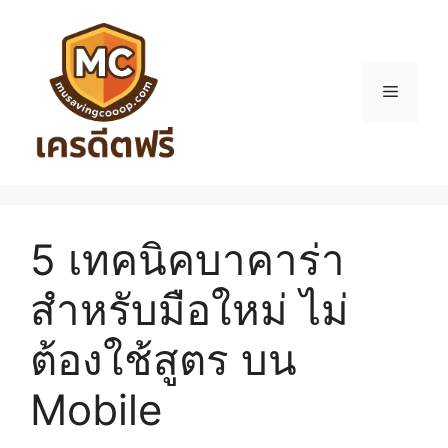
5 เทคนิคบาคาร่า
สำหรับมือใหม่ ไม่
ต้องใช้สูตร บน
Mobile