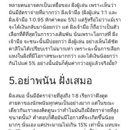
หลายคนอาจตกเป็นเหยื่อของ ฝั่งผู้เล่น เพราะเห็นว่า
มันมีอัตราจ่ายที่มากกว่า ฝั่งเจ้ามือ (ฝั่งผู้เล่น 1:1 และ
ฝั่งเจ้ามือ 1:0.95 หักค่าคอม 5%) แต่รู้หรือไม่ว่าแม้เรา
จะได้เงินกลับมาน้อยกว่า แต่ ฝั่งเจ้ามือ ก็ถือว่าเป็นตัว
เลือกที่ดีที่สุดในการวางเดิมพัน นั่นเพราะโอกาสที่ ฝั่ง
เจ้ามือ จะชนะนั้นมีบ่อยกว่า ฝั่งผู้เล่น อย่างเห็นได้ชัด
คาสิโนได้เปรียบเราไม่มากเท่า เพราะฉะนั้นการเลือก
แทงในฝั่งที่มีโอกาสชนะมากกว่า และได้เงินน้อยกว่า
กันไปแค่ 5% อย่างนั้นมันก็คุ้มค่ากว่าอยู่แล้วจริงมั้ย?
5.อย่าพนัน ฝั่งเสมอ
ฝั่งเสมอ นั้นมีอัตราจ่ายที่สูงถึง 1:8 เรียกว่าดึงดูด
สายตาของนักพนันทุกคนเป็นอย่างมาก แต่ในขณะ
เดียวกันเราลองคิดดูนะว่าทำไมมันถึงมีอัตราจ่ายที่สูง
ขนาดนั้น? คำตอบก็คือมันมีโอกาสที่จะเกิดขึ้นน้อย
มากๆ นั่นเอง แค่ประมาณไม่เกิน 15% เท่านั้น แทบจะ