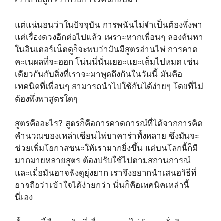
แต่แน่นอนว่าในปัจจุบัน การพนันไม่จำเป็นต้องพึ่งพา
แต่เรื่องดวงอีกต่อไปแล้ว เพราะหากเพื่อนๆ ลองค้นหา
ในอินเตอร์เน็ตดูก็จะพบว่ามันมีสูตรอ่านไพ่ การคาด
คะเนผลที่จะออก โน่นนี่นั่นเยอะแยะเต็มไปหมด เช่น
เดียวกันกับสิ่งที่เราจะมาพูดถึงกันในวันนี้ มันคือ
เทคนิคที่เพื่อนๆ สามารถนำไปใช้กันได้ง่ายๆ โดยที่ไม่
ต้องพึ่งพาสูตรใดๆ
สูตรคืออะไร? สูตรก็คือการคาดการณ์ที่ได้จากการคิด
คำนวณของเหล่าเซียนไพ่บาคาร่าทั้งหลาย ซึ่งมันจะ
ช่วยเพิ่มโอกาสชนะให้เรามากยิ่งขึ้น แต่บนโลกนี้ก็มี
มากมายหลายสูตร ต้องปรับใช้ไปตามสถานการณ์
และเมื่อมันอาจฟังดูยุ่งยาก เราจึงอยากนำเสนอวิธีที่
อาจถือว่าเข้าใจได้ง่ายกว่า นั่นก็คือเทคนิคเหล่านี้
นี่เอง