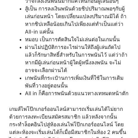
ว่าจะลงเงินพนันมากแค่ไหนก่อนผู้เล่นอื่นๆ
สู้เป็น การลงเงินพนันด้วยชิปปริมาณพอๆกับผู้
เล่นก่อนหน้า โดยเปลี่ยนแปลงปริมาณมิได้ ถ้า
หากชิปเหลือน้อยเกินไปเพียงแต่ทำเป็นแต่ว่า
All-in แค่นั้น
หมอบ เป็นการตัดสินใจไม่เล่นต่อในเกมนั้น
ผ่านไม่ปฏิบัติการอะไรผ่านให้ถึงผู้เล่นถัดไป
แล้วก็รักษาสิทธิ์สำหรับในการพนันไว้ แต่ว่าถ้า
หากมีผู้เล่นก่อนหน้าผู้ใดผู้หนึ่งลงพนัน จะไม่
อาจจะเลือกผ่านได้
เกพนันที่กระเป๋านการเพิ่มเงินที่ใช้ในการเดิม
พันที่วางอยู่ตอนนั้น
All in ก็คือการพนันด้วยแนวทางเทหมดหน้าตัก
เกมส์ไพ่โป๊กเกอร์ออนไลน์สามารถเริ่มเล่นได้ไม่ยาก
ด้วยการลงทะเบียนสมัครสมาชิก แล้วหลังจากนั้น
กระทำล็อคอินไปสู่ห้องเล่นไพ่โป๊กเกอร์ออนไลน์ โดย
แต่ละห้องจะเริ่มเล่นได้ก็เมื่อมีสมาชิกในห้อง 2 คนขึ้น