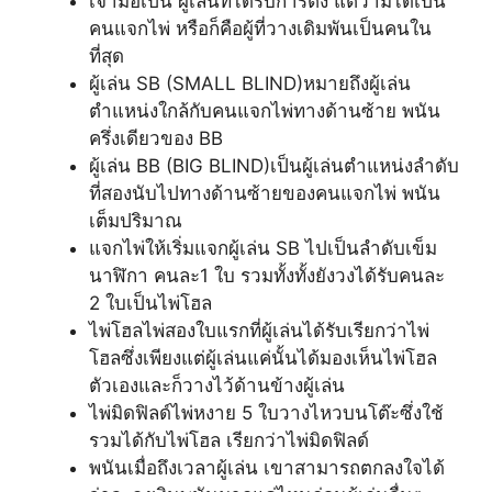
เจ้ามือเป็น ผู้เล่นที่ได้รับการตั้ง แต่ว่ามิได้เป็น
คนแจกไพ่ หรือก็คือผู้ที่วางเดิมพันเป็นคนใน
ที่สุด
ผู้เล่น SB (SMALL BLIND)หมายถึงผู้เล่น
ตำแหน่งใกล้กับคนแจกไพ่ทางด้านซ้าย พนัน
ครึ่งเดียวของ BB
ผู้เล่น BB (BIG BLIND)เป็นผู้เล่นตำแหน่งลำดับ
ที่สองนับไปทางด้านซ้ายของคนแจกไพ่ พนัน
เต็มปริมาณ
แจกไพ่ให้เริ่มแจกผู้เล่น SB ไปเป็นลำดับเข็ม
นาฬิกา คนละ1 ใบ รวมทั้งทั้งยังวงได้รับคนละ
2 ใบเป็นไพ่โฮล
ไพ่โฮลไพ่สองใบแรกที่ผู้เล่นได้รับเรียกว่าไพ่
โฮลซึ่งเพียงแต่ผู้เล่นแค่นั้นได้มองเห็นไพ่โฮล
ตัวเองและก็วางไว้ด้านข้างผู้เล่น
ไพ่มิดฟิลด์ไพ่หงาย 5 ใบวางไหวบนโต๊ะซึ่งใช้
รวมได้กับไพ่โฮล เรียกว่าไพ่มิดฟิลด์
พนันเมื่อถึงเวลาผู้เล่น เขาสามารถตกลงใจได้