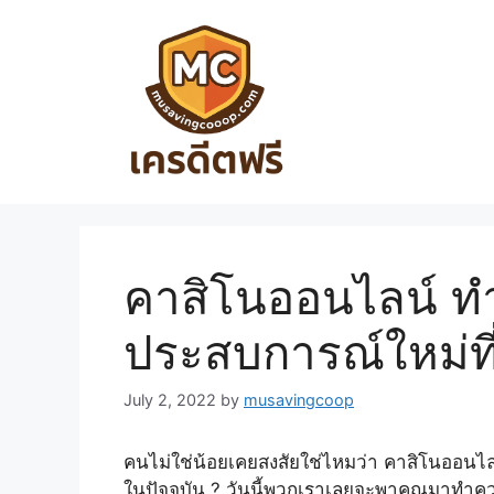
คาสิโนออนไลน์ ทำ
ประสบการณ์ใหม่ที่
July 2, 2022
by
musavingcoop
คนไม่ใช่น้อยเคยสงสัยใช่ไหมว่า คาสิโนออนไลน
ในปัจจุบัน ? วันนี้พวกเราเลยจะพาคณุมาทำคว