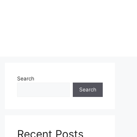
Search
Search
Recent Posts