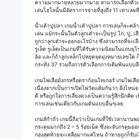
ความมากมายหลายมากมาย สามารถเลือกตัวเลือ
เล่นไฮโลนั้นมีอัตราการจ่ายที่สูงถึง 11 เท่าเลยท
น้ำเต้าปูปลา เกมน้ำเต้าปูปลา การเล่นก็จะคล้
เล่น แม้กระนั้นในตัวลูกเต๋าจะเป็นรูป ไก่, ปู, เ
ถูกว่าลูกเต๋าจะออกอะไรบ้าง ซึ่งสามารถที่จะเลื
รูเล็ต รูเล็ตเป็นเกมที่ได้รับความนิยมในแถบย
ล้อ และก็ถ้าลูกเหล็กไปหยุดจุดมุ่งหมายเลขใด ก
กระทั่ง 37 รวมถึงการตัวเลือกการเดิมพันแบบสี ห
เกมไพ่เสือมังกรหรือดราก้อนไทเกอร์ เกมไพ่เสือ
เนื่องจากเป็นการเปิดไพ่วัดแต้มกันว่า ฝั่งไหนจ
ดี หรือถูกใจการเสี่ยงดวงเป็นความรู้สึกนึกคิด 
การเล่นเช่นเดียวกับเกมต้นแบบอื่นๆเลย
เกมส์กำถั่ว เกมนี้ถือว่าเป็นเกมที่ใช้เวลานา
กระดุมมากถึง 2 – 5 ร้อยเม็ด ซึ่งจะจับกรดุมอ
กองสุดท้ายจะเหลือมากแค่ไหน ถ้าทายถูกก็รับเ