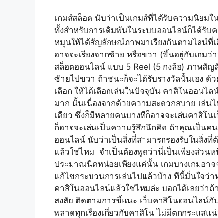
เกมส์สล็อต นับว่าเป็นเกมส์ที่ได้รับความนิยม
ทั้งสำหรับการเดิมพันในระบบออนไลน์ก็ได้รับ
หมุนให้ได้สัญลักษณ์ภาพมาเรียงกันตามไลน์ที่เ
อาจจะเรียงจากซ้าย หรือขวา (ขึ้นอยู่กับเกมว
สล็อตออนไลน์ แบบ 5 Reel (5 กงล้อ) ภาพสัญลัก
ซ้ายไปขวา ถ้าชนะก็จะได้รับรางวัลนั้นเอง ด้
เลือก ให้ได้เลือกเล่นในปัจจุบัน คาสิโนออนไลน
มาก นั้นเนื่องจากด้วยความสะดวกสบาย เล่นไห
เดียว ซึ่งก็มีหลายคนบางทีก็อาจจะเล่นคาสิโนเ
ก็อาจจะเล่นเป็นความรู้สึกนึกคิด ถ้าคุณเป็นคนห
ออนไลน์ นับว่าเป็นสิ่งที่สามารถรองรับในสิ่งที่ต
แล้วใช่ไหม จำเป็นต้องพูดว่านี่เป็นเพียงส่วนห
ประมาณนิดหน่อยเพียงแค่นั้น เกมบางเกมอาจจ
แก้ไขกระบวนการเล่นไปแล้วบ้าง ทีนี้มั่นใจว่
คาสิโนออนไลน์แล้วใช่ไหมล่ะ บอกได้เลยว่าถ้าห
สงสัย ติดตามการชี้แนะ เว็บคาสิโนออนไลน์กับ
พลาดทุกเรื่องเกี่ยวกับคาสิโน ไม่มีตกกระแสแ